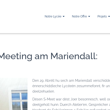
Notre Lycée
Notre Offre
Projets
eeting am Mariendall:
Den 29. Abrëll hu sech am Mariendall verschid
ënnerschiddleche Lycéeën zesummefonnt, fir u
deelzehuelen.
Dësen S-Meet war dëst Joer besonnesch, well o
deelgeholl hunn. Duerch Atelier’en, Gespréicher a