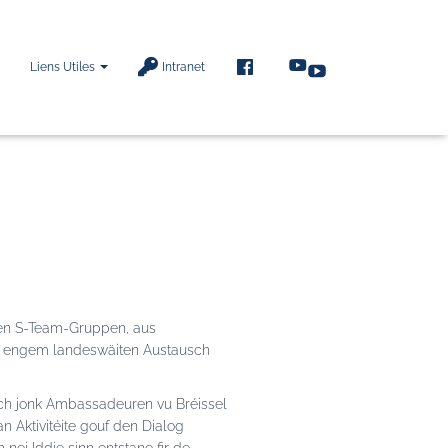
F
Liens Utiles
Intranet
A
C
E
B
O
O
K
den S-Team-Gruppen, aus
n engem landeswäiten Austausch
ch jonk Ambassadeuren vu Bréissel
n Aktivitéite gouf den Dialog