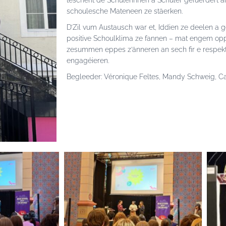
tëschent de Schülerinnen a Schüler gefuerdert an 
schoulesche Mateneen ze stäerken.
D’Zil vum Austausch war et, Iddien ze deelen a 
positive Schoulklima ze fannen – mat engem o
zesummen eppes z’änneren an sech fir e respe
engagéieren.
Begleeder: Véronique Feltes, Mandy Schweig, C