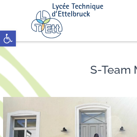
Open toolbar
S-Team M