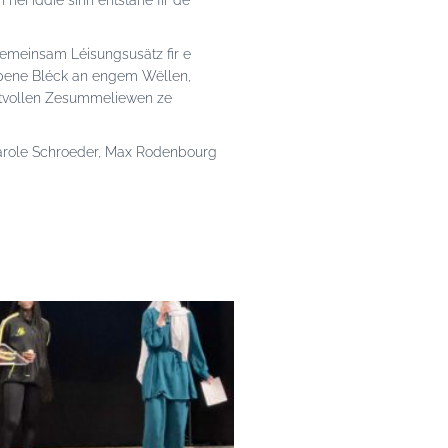
nei Iddie sinn entstane fir de
gemeinsam Léisungsusätz fir e
ppene Bléck an engem Wëllen,
ktvollen Zesummeliewen ze
arole Schroeder, Max Rodenbourg