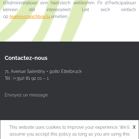
d’Administratioun sinn häerzlech wëllkomm. Fir d’Participatioun
kënnen déi interesséiert Leit sech einfach
op
team@crunchbox.lu
umellen.
Contactez-nous
71, Avenue Salentiny • 9080 Ettelbruck
Tél : (+352) 81 92 01 – 1
Envoyez un message
This website uses cookies to improve your experience. We'll
X
© L.T.Ettelbruck
assume you accept this policy as long as you are using this