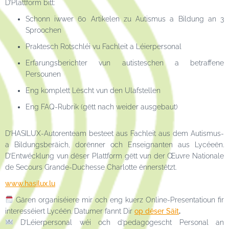
D’Plattform bitt:
Schonn iwwer 60 Artikelen zu Autismus a Bildung an 3
Sproochen
Praktesch Rotschléi vu Fachleit a Léierpersonal
Erfarungsberichter vun autisteschen a betraffene
Persounen
Eng komplett Lëscht vun den Ulafstellen
Eng FAQ-Rubrik (gëtt nach weider ausgebaut)
D’HASILUX-Autorenteam besteet aus Fachleit aus dem Autismus-
a Bildungsberäich, dorënner och Enseignanten aus Lycéeën.
D’Entwécklung vun dëser Plattform gëtt vun der Œuvre Nationale
de Secours Grande-Duchesse Charlotte ënnerstëtzt.
www.hasilux.lu
Gären organiséiere mir och eng kuerz Online-Presentatioun fir
interesséiert Lycéën. Datumer fannt Dir
op dëser Säit
.
D’Léierpersonal wéi och d’pedagogescht Personal an