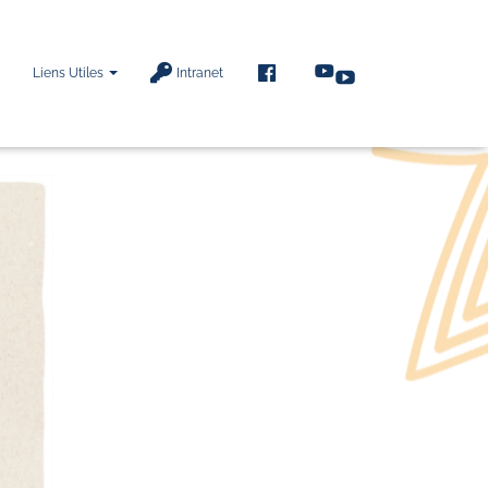
F
Liens Utiles
Intranet
A
C
E
B
O
O
K