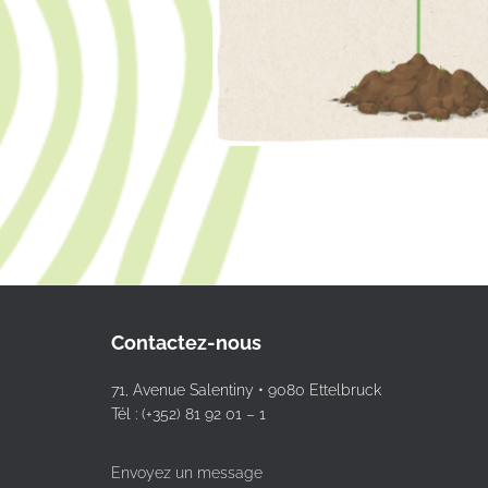
Contactez-nous
71, Avenue Salentiny • 9080 Ettelbruck
Tél : (+352) 81 92 01 – 1
Envoyez un message