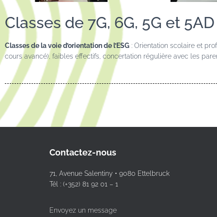
Classes de 7G, 6G, 5G et 5AD
Classes de la voie d’orientation de l’ESG
: Orientation scolaire et pr
cours avancé), faibles effectifs, concertation régulière avec les pare
Contactez-nous
71, Avenue Salentiny • 9080 Ettelbruck
Tél : (+352) 81 92 01 – 1
Envoyez un message