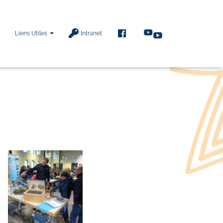
F
Liens Utiles
Intranet
A
C
E
B
O
O
K