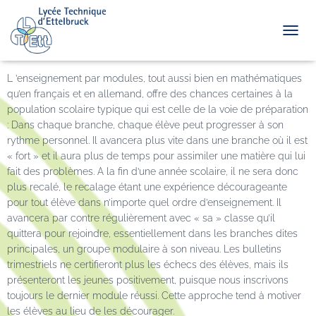
TOGGL
L ’enseignement par modules, tout aussi bien en mathématiques
qu’en français et en allemand, offre des chances certaines à la
population scolaire typique qui est celle de la voie de préparation
: Dans chaque branche, chaque élève peut progresser à son
rythme personnel. Il avancera plus vite dans une branche où il est
« fort » et il aura plus de temps pour assimiler une matière qui lui
fait des problèmes. A la fin d’une année scolaire, il ne sera donc
plus recalé, le recalage étant une expérience décourageante
pour tout élève dans n’importe quel ordre d’enseignement. Il
avancera par contre régulièrement avec « sa » classe qu’il
quittera pour rejoindre, essentiellement dans les branches dites
principales, un groupe modulaire à son niveau. Les bulletins
trimestriels ne certifieront plus les échecs des élèves, mais ils
présenteront les jeunes positivement, puisque nous inscrivons
toujours le dernier module réussi. Cette approche tend à motiver
les élèves au lieu de les décourager.