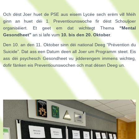
Och dëst Joer huet de PSE aus eisem Lycée sech erëm vill Méih
ginn an huet déi 1. Preventiounswoche fir dëst Schouljoer
organiséiert. Et geet em dat wichtegt Thema
“Mental
Gesondheet”
an si lafe vum
10. bis den 20. Oktober
.
Den 10. an den 11. Oktober sinn déi national Deeg “Prévention du
Suicide”. Dat ass een Datum deen all Joer um Programm steet. Eis
ass déi psychesch Gesondheet vu jidderengem immens wichteg,
dofir fänken eis Preventiounswochen och mat dësen Deeg un.