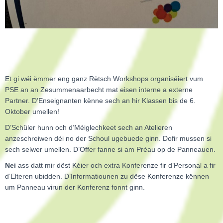
Et gi wéi ëmmer eng ganz Rëtsch Workshops organiséiert vum
PSE an an Zesummenaarbecht mat eisen interne a externe
Partner. D’Enseignanten kënne sech an hir Klassen bis de 6.
Oktober umellen!
D’Schüler hunn och d’Méiglechkeet sech an Atelieren
anzeschreiwen déi no der Schoul ugebuede ginn. Dofir mussen si
sech selwer umellen. D’Offer fanne si am Préau op de Panneauen.
Nei
ass datt mir dëst Kéier och extra Konferenze fir d’Personal a fir
d’Elteren ubidden. D’Informatiounen zu dëse Konferenze kënnen
um Panneau virun der Konferenz fonnt ginn.