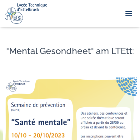
TOGGL
"Mental Gesondheet" am LTEtt: