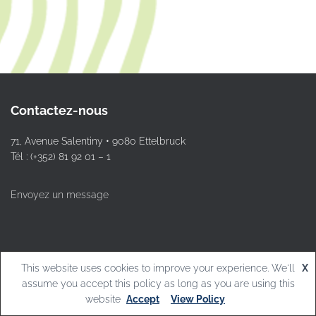
Contactez-nous
71, Avenue Salentiny • 9080 Ettelbruck
Tél : (+352) 81 92 01 – 1
Envoyez un message
This website uses cookies to improve your experience. We'll
X
© L.T.Ettelbruck
assume you accept this policy as long as you are using this
website
Accept
View Policy