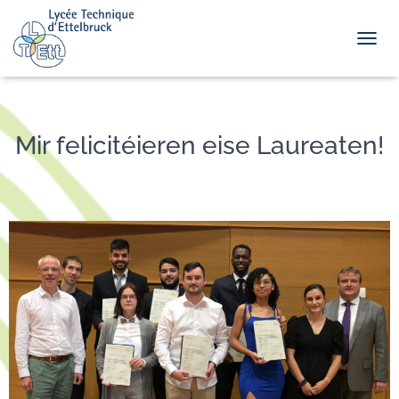
TOGGL
Mir felicitéieren eise Laureaten!