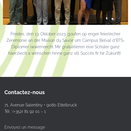
Freides, den 13. Oktober 2023, goufen op enger feierlecher
Zeremonie an der Maison du Savoir um Campus Belval d’BTS-
Diplomer iwwerreecht. Mir gratuléieren eise Schüler ganz
häerzlech a wënschen hinne ganz vill Succès fir hir Zukunft!
Contactez-nous
71, Avenue Salentiny • 9080 Ettelbruck
Tél : (+352) 81 92 01 – 1
Envoyez un message