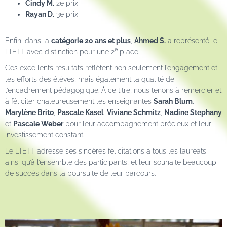
Cindy M.
2e prix
Rayan D.
3e prix
Enfin, dans la
catégorie 20 ans et plus
,
Ahmed S.
a représenté le
e
LTETT avec distinction pour une 2
place.
Ces excellents résultats reflètent non seulement l’engagement et
les efforts des élèves, mais également la qualité de
l’encadrement pédagogique. À ce titre, nous tenons à remercier et
à féliciter chaleureusement les enseignantes
Sarah Blum
,
Marylène Brito
,
Pascale Kasel
,
Viviane Schmitz
,
Nadine Stephany
et
Pascale Weber
pour leur accompagnement précieux et leur
investissement constant.
Le LTETT adresse ses sincères félicitations à tous les lauréats
ainsi qu’à l’ensemble des participants, et leur souhaite beaucoup
de succès dans la poursuite de leur parcours.