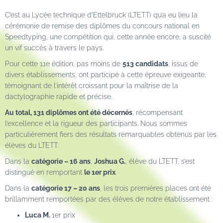
C’est au Lycée technique d’Ettelbruck (LTETT) qu’a eu lieu la
cérémonie de remise des diplômes du concours national en
Speedtyping
, une compétition qui, cette année encore, a suscité
un vif succès à travers le pays.
Pour cette 11e édition, pas moins de
513 candidats
, issus de
divers établissements, ont participé à cette épreuve exigeante,
témoignant de l’intérêt croissant pour la maîtrise de la
dactylographie rapide et précise.
Au total, 131 diplômes ont été décernés
, récompensant
l’excellence et la rigueur des participants. Nous sommes
particulièrement fiers des résultats remarquables obtenus par les
élèves du LTETT.
Dans la
catégorie – 16 ans
,
Joshua G.
, élève du LTETT, s’est
distingué en remportant
le 1er prix
.
Dans la
catégorie 17 – 20 ans
, les trois premières places ont été
brillamment remportées par des élèves de notre établissement :
Luca M.
1er prix