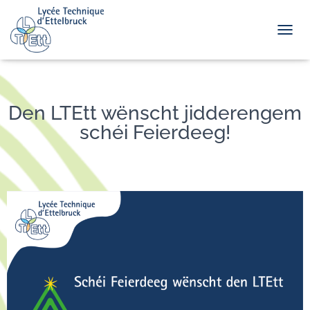
TOGGL
Den LTEtt wënscht jidderengem
schéi Feierdeeg!