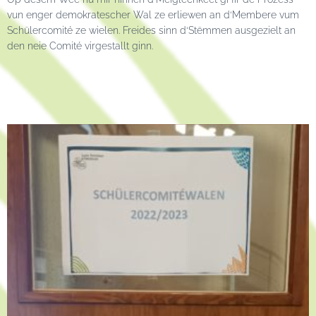
vun enger demokratescher Wal ze erliewen an d‘Membere vum
Schülercomité ze wielen. Freides sinn d‘Stëmmen ausgezielt an
den neie Comité virgestallt ginn.