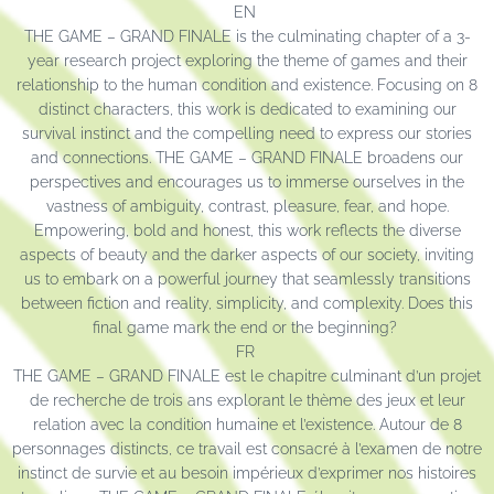
EN
THE GAME – GRAND FINALE is the culminating chapter of a 3-
year research project exploring the theme of games and their
relationship to the human condition and existence. Focusing on 8
distinct characters, this work is dedicated to examining our
survival instinct and the compelling need to express our stories
and connections. THE GAME – GRAND FINALE broadens our
perspectives and encourages us to immerse ourselves in the
vastness of ambiguity, contrast, pleasure, fear, and hope.
Empowering, bold and honest, this work reflects the diverse
aspects of beauty and the darker aspects of our society, inviting
us to embark on a powerful journey that seamlessly transitions
between fiction and reality, simplicity, and complexity. Does this
final game mark the end or the beginning?
FR
THE GAME – GRAND FINALE est le chapitre culminant d’un projet
de recherche de trois ans explorant le thème des jeux et leur
relation avec la condition humaine et l’existence. Autour de 8
personnages distincts, ce travail est consacré à l’examen de notre
instinct de survie et au besoin impérieux d’exprimer nos histoires