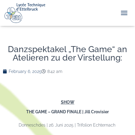
TOGGL
Danzspektakel „The Game“ an
Atelieren zu der Virstellung:
February 6, 2025
8:42 am
SHOW
THE GAME – GRAND FINALE
| Jill Crovisier
Donneschdes | 26. Juni 2025 | Trifolion Echternach