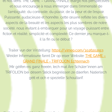
et nos liens. THE GAME – GRAND FINALE élargit nos perspectives
et nous encourage à nous immerger dans l’immensité de
l’ambiguïté, du contraste, du plaisir, de la peur et de l’espoir.
Puissante, audacieuse et honnête, cette œuvre reflète les divers
aspects de la beauté et les aspects les plus sombres de notre
société, nous invitant à embarquer pour un voyage puissant entre
fiction et réalité, simplicité et complexité. Ce dernier jeu marque-t-
il la fin ou le début ?
Trailer vun der Virstellung:
https://vimeo.com/1026202913
Weider Informatioune fannt Dir op eiser Website:
THE GAME –
GRAND FINALE › TRIFOLION Echternach
Mir géifen eis ganz freeën, Iech mat Äre Schüler*innen am
TRIFOLION bei dësem Stéck begréissen ze däerfen. Natierlech
gëtt et och e spezielle Schoultarif.