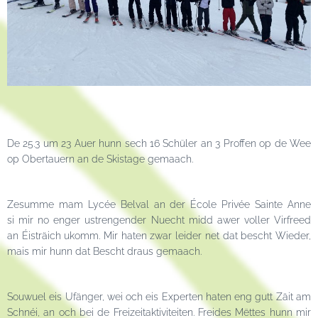
De 25.3 um 23 Auer hunn sech 16 Schüler an 3 Proffen op de Wee
op Obertauern an de Skistage gemaach.
Zesumme mam Lycée Belval an der École Privée Sainte Anne
si mir no enger ustrengender Nuecht midd awer voller Virfreed
an Éisträich ukomm. Mir haten zwar leider net dat bescht Wieder,
mais mir hunn dat Bescht draus gemaach.
Souwuel eis Ufänger, wei och eis Experten haten eng gutt Zäit am
Schnéi, an och bei de Freizeitaktiviteiten. Freides Mëttes hunn mir