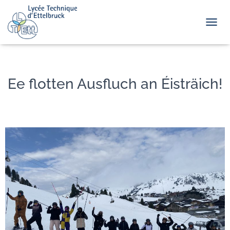
TOGGL
Ee flotten Ausfluch an Éisträich!