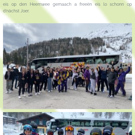
eis op den Heemwee gemaach a freeën eis lo schonn op
d’nächst Joer.