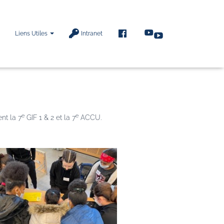
F
Liens Utiles
Intranet
A
C
E
B
O
O
K
e
e
ent la 7
GIF 1 & 2 et la 7
ACCU.