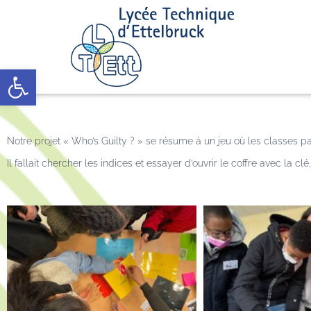
Open toolbar
Notre projet « Who’s Guilty ? » se résume à un jeu où les classes pa
Il fallait chercher les indices et essayer d’ouvrir le coffre avec la cl