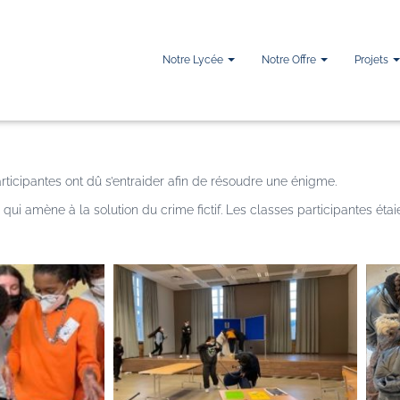
Notre Lycée
Notre Offre
Projets
rticipantes ont dû s’entraider afin de résoudre une énigme.
é, qui amène à la solution du crime fictif. Les classes participantes étai