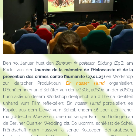
Den 30. Januar huet den
Zentrum fir politesch Bildung
(ZpB) am
Kader vun der
Journée de la mémoire de
l’Holocauste
et de la
prévention des crimes contre l’humanité (27.01.23)
ee Workshop
zur däitscher Produktioun
Ein nasser Hund
organiséiert.
D’Schülerinnen an d’Schüler vun der 2GSO1, 2GSO2 an der 2GSO3
hunn aktiv un dësem Workshop deelgeholl an d’Thema Identitéit
unhand vum Film reflektéiert.
Ein nasser Hund
portraitéiert ee
Kapitel aus dem Liewe vum Soheil, engem 16 Joer alen Iraner
mat jiddesche Wuerzelen, dee mat senger Famill vu Göttingen an
de Berliner Quartier Wedding zitt. Do ukomm, schléisst de Soheil
Frëndschaft mam Husseyn a senge Kolleegen, déi arabesch,