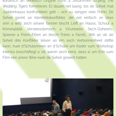
kurdesch an tierkesch Origine hunn a zesummen d’Gang
The
Wedding Tigers
forméieren. Et dauert net laang, bis de Soheil mat
Juddenhaass konfrontéiert gëtt – och vu sengen neie Frënn.
De
Soheil geréit an Identitéitskonflikter, déi net einfach ze léise
sinn
a
wëll sech selwer fannen tëscht Léift an Haass, Schoul a
Kriminalitéit, Versteesdemech a Virurteeler, Sech-Doheem-
Spieren a Friem-Fillen an tëscht Frënn a Famill.
. Wéi an ob de
Soheil dës Konflikter léisen an ëm sech Verbonnenheet stëfte
kann, huet d’Schülerinnen an d‘Schüler am Kader vum Workshop
intensiv beschäftegt a vill waren sech eens, dass
si
um Enn vum
Film een anere Wee ewéi de Soheil gewielt hätten.