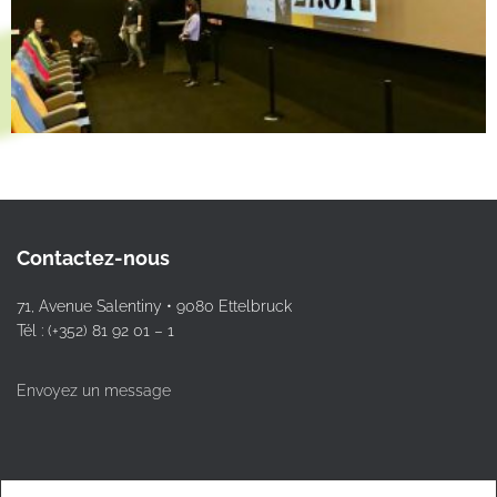
Contactez-nous
71, Avenue Salentiny • 9080 Ettelbruck
Tél : (+352) 81 92 01 – 1
Envoyez un message