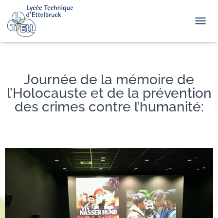
TOGGL
Journée de la mémoire de
l’Holocauste et de la prévention
des crimes contre l’humanité: