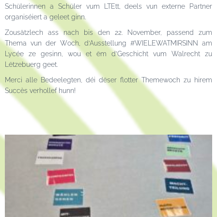
Schülerinnen a Schüler vum LTEtt, deels vun externe Partner
organiséiert a geleet ginn.
Zousätzlech ass nach bis den 22. November, passend zum
Thema vun der Woch, d‘Ausstellung #WIELEWATMIRSINN am
Lycée ze gesinn, wou et ëm d’Geschicht vum Walrecht zu
Lëtzebuerg geet.
Merci alle Bedeelegten, déi dëser flotter Themewoch zu hirem
Succès verhollef hunn!