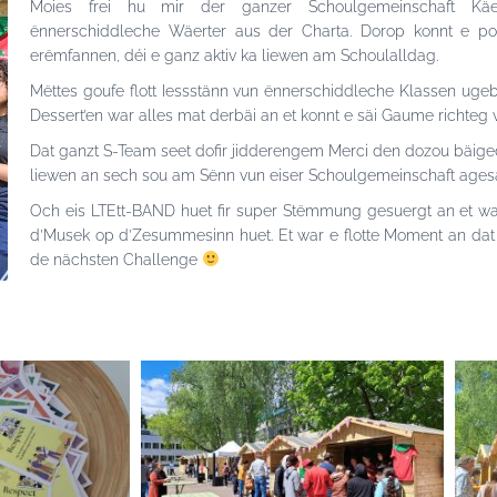
Moies frei hu mir der ganzer Schoulgemeinschaft Käe
ënnerschiddleche Wäerter aus der Charta. Dorop konnt e po
erëmfannen, déi e ganz aktiv ka liewen am Schoulalldag.
Mëttes goufe flott Iessstänn vun ënnerschiddleche Klassen ugeb
Dessert’en war alles mat derbäi an et konnt e säi Gaume richteg
Dat ganzt S-Team seet dofir jidderengem Merci den dozou bäiged
liewen an sech sou am Sënn vun eiser Schoulgemeinschaft agesa
Och eis LTEtt-BAND huet fir super Stëmmung gesuergt an et war 
d’Musek op d’Zesummesinn huet. Et war e flotte Moment an dat
de nächsten Challenge