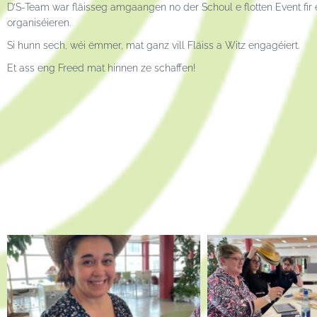
D’S-Team war fläisseg amgaangen no der Schoul e flotten Event fir
organiséieren.
Si hunn sech, wéi ëmmer, mat ganz vill Fläiss a Witz engagéiert.
Et ass eng Freed mat hinnen ze schaffen!