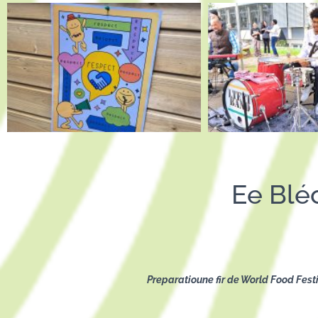
Ee Bléc
Preparatioune fir de World Food Fest