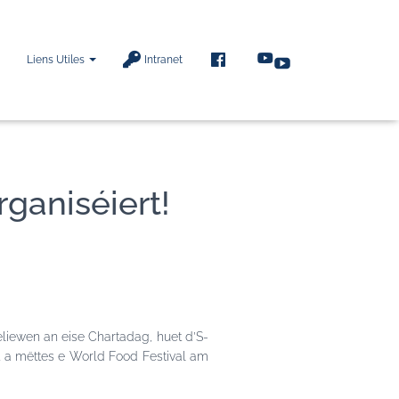
F
Liens Utiles
Intranet
A
C
E
B
O
O
K
rganiséiert!
liewen an eise Chartadag, huet d’S-
t a mëttes e World Food Festival am