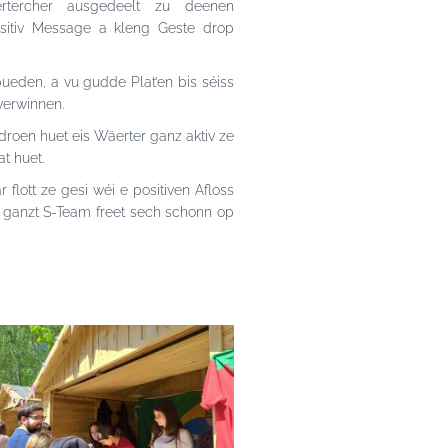
rtercher ausgedeelt zu deenen
sitiv Message a kleng Geste drop
ueden, a vu gudde Plat’en bis séiss
 verwinnen.
roen huet eis Wäerter ganz aktiv ze
t huet.
flott ze gesi wéi e positiven Afloss
 ganzt S-Team freet sech schonn op