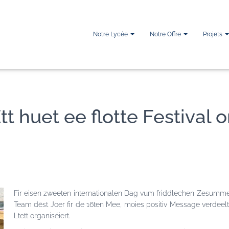
Notre Lycée
Notre Offre
Projets
 huet ee flotte Festival o
Fir eisen zweeten internationalen Dag vum friddlechen Zesumme
Team dëst Joer fir de 16ten Mee, moies positiv Message verdeel
Ltett organiséiert.