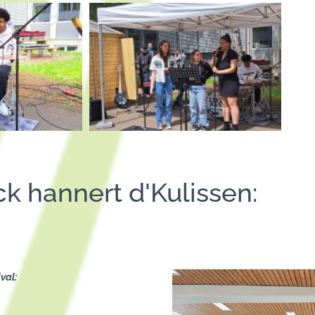
k hannert d'Kulissen:
ival: