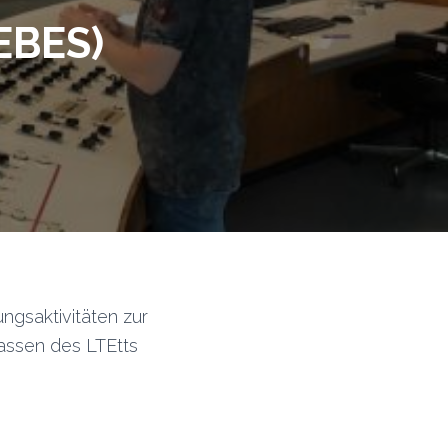
EBES)
ungsaktivitäten zur
lassen des LTEtts