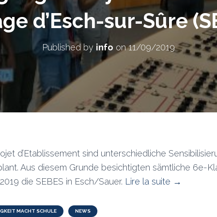
age d’Esch-sur-Sûre (S
Published by
info
on
11/09/2019
et d’Etablissement sind unterschiedliche Sensibilisier
plant. Aus diesem Grunde besichtigten sämtliche 6e-K
/2019 die SEBES in Esch/Sauer.
Lire la suite →
GKEIT MACHT SCHULE
NEWS