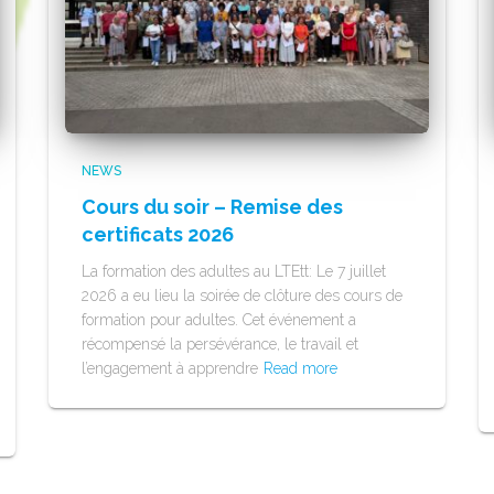
NEWS
Cours du soir – Remise des
certificats 2026
La formation des adultes au LTEtt: Le 7 juillet
2026 a eu lieu la soirée de clôture des cours de
formation pour adultes. Cet événement a
récompensé la persévérance, le travail et
l’engagement à apprendre
Read more