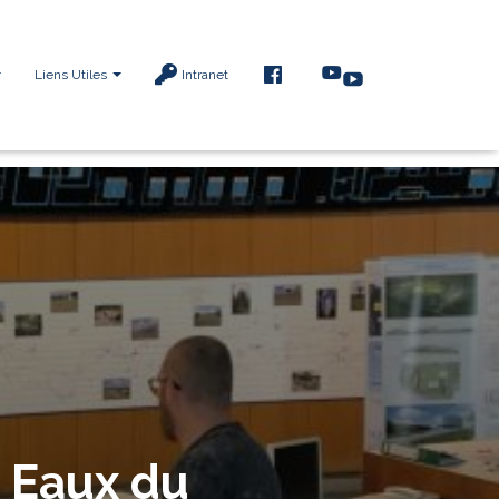
F
Liens Utiles
Intranet
A
C
E
B
O
O
K
 Eaux du