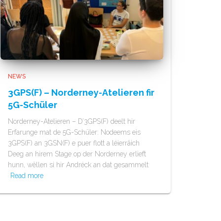
NEWS
3GPS(F) – Norderney-Atelieren fir
5G-Schüler
Norderney-Atelieren – D’3GPS(F) deelt hir
Erfarunge mat de 5G-Schüler: Nodeems eis
3GPS(F) an 3GSN(F) e puer flott a léierräich
Deeg an hirem Stage op der Norderney erlieft
hunn, wëllen si hir Andréck an dat gesammelt
Read more