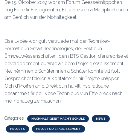
De 15. Oktober 2019 wor am Forum Geesseknäppchen
eng Foire fir Enseignanten, Educateuren a Multiplicateuren
am Beräich vun der Nohaltegkeet.
Eise Lycée wor gutt vertruede mat der Techniker-
Formatioun Smart Technologies, der Sektioun
Ëmweltwëssenschaften, dem BTS Gestion d’entreprise et
développement durable an dem Projet d’établissement.
Net nëmmen d’Schülerinnen a Schüler konnte vill flott
Gespréicher féieren a Kontakter fir hir Projete knäppen.
Och d’Proffen an d’Direktioun hu vill Inspiratioune
gesammelt fir de Lycée Technique vun Ettelbréck nach
méi nohalteg ze maachen.
Categories:
NACHHALTIGKEIT MACHT SCHULE
NEWS
PROJETS
PROJETS D'ÉTABLISSEMENT