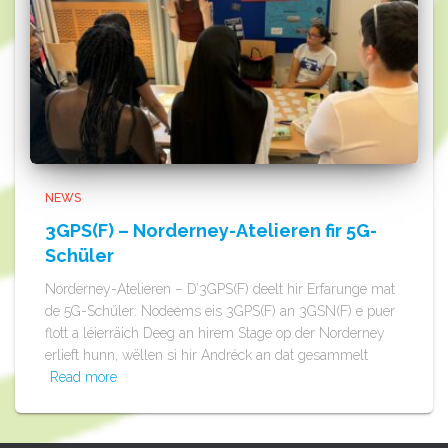
NEWS
3GPS(F) – Norderney-Atelieren fir 5G-
Schüler
Norderney-Atelieren – D’3GPS(F) deelt hir Erfarunge mat
de 5G-Schüler: Nodeems eis 3GPS(F) an 3GSN(F) e puer
flott a léierräich Deeg an hirem Stage op der Norderney
erlieft hunn, wëllen si hir Andréck an dat gesammelt
Read more