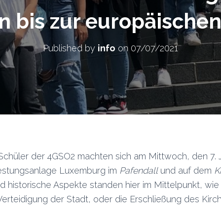
 bis zur europäische
Published by
info
on
07/07/2021
Schüler der 4GSO2 machten sich am Mittwoch, den 7. Ju
estungsanlage Luxemburg im
Pafendall
und auf dem
K
 historische Aspekte standen hier im Mittelpunkt, wie 
erteidigung der Stadt, oder die Erschließung des Kirc