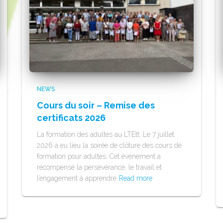
NEWS
Cours du soir – Remise des
certificats 2026
La formation des adultes au LTEtt: Le 7 juillet
2026 a eu lieu la soirée de clôture des cours de
formation pour adultes. Cet événement a
récompensé la persévérance, le travail et
l’engagement à apprendre
Read more