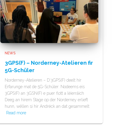
NEWS
3GPS(F) – Norderney-Atelieren fir
5G-Schüler
Norderney-Atelieren – D’3GPS(F) deelt hir
Erfarunge mat de 5G-Schüler: Nodeems eis
3GPS(F) an 3GSN(F) e puer flott a léierräich
Deeg an hirem Stage op der Norderney erlieft
hunn, wëllen si hir Andréck an dat gesammelt
Read more