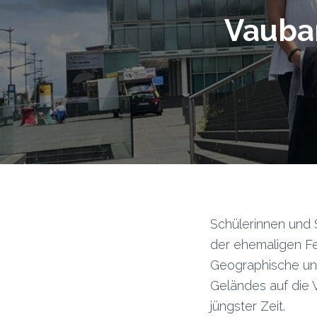
Vauban
Schülerinnen und 
der ehemaligen F
Geographische und
Geländes auf die V
jüngster Zeit.