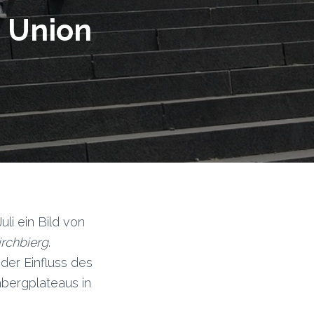
n Union
li ein Bild von
irchbierg
.
der Einfluss des
hbergplateaus in