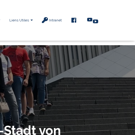
F
Liens Utiles
Intranet
A
C
E
B
O
O
K
-Stadt von