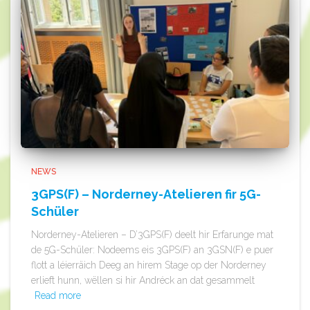
NEWS
3GPS(F) – Norderney-Atelieren fir 5G-
Schüler
Norderney-Atelieren – D’3GPS(F) deelt hir Erfarunge mat
de 5G-Schüler: Nodeems eis 3GPS(F) an 3GSN(F) e puer
flott a léierräich Deeg an hirem Stage op der Norderney
erlieft hunn, wëllen si hir Andréck an dat gesammelt
Read more