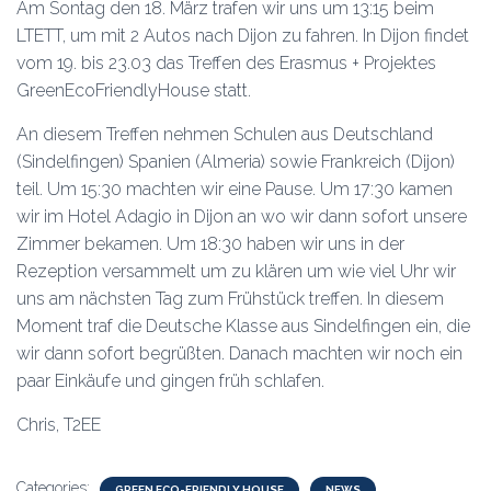
Am Sontag den 18. März trafen wir uns um 13:15 beim
LTETT, um mit 2 Autos nach Dijon zu fahren. In Dijon findet
vom 19. bis 23.03 das Treffen des Erasmus + Projektes
GreenEcoFriendlyHouse statt.
An diesem Treffen nehmen Schulen aus Deutschland
(Sindelfingen) Spanien (Almeria) sowie Frankreich (Dijon)
teil. Um 15:30 machten wir eine Pause. Um 17:30 kamen
wir im Hotel Adagio in Dijon an wo wir dann sofort unsere
Zimmer bekamen. Um 18:30 haben wir uns in der
Rezeption versammelt um zu klären um wie viel Uhr wir
uns am nächsten Tag zum Frühstück treffen. In diesem
Moment traf die Deutsche Klasse aus Sindelfingen ein, die
wir dann sofort begrüßten. Danach machten wir noch ein
paar Einkäufe und gingen früh schlafen.
Chris, T2EE
Categories:
GREEN ECO-FRIENDLY HOUSE
NEWS