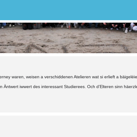
rney waren, weisen a verschiddenen Atelieren wat si erlieft a bäigeléie
an Äntwert iwwert des interessant Studierees. Och d’Elteren sinn häerz