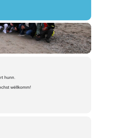
rt hunn.
lechst wëllkomm!