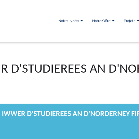
Notre Lycée
Notre Offre
Projets
R D'STUDIEREES AN D'NO
 IWWER D'STUDIEREES AN D'NORDERNEY FIR