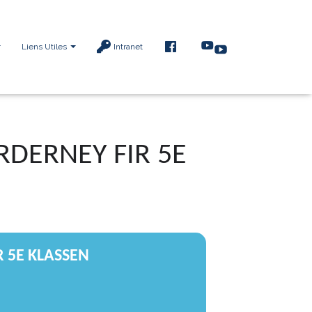
F
Liens Utiles
Intranet
A
C
E
B
O
O
K
RDERNEY FIR 5E
 5E KLASSEN