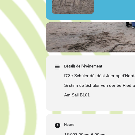
Détails de l'événement
D’3e Schüler déi dëst Joer op d’Norde
Si stinn de Schüler vun der 5e Ried 
Am Sall B101
Heure
15:00
3:00pm
-
6:00pm