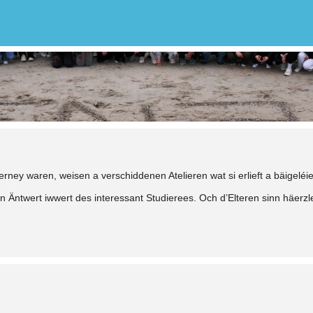
rney waren, weisen a verschiddenen Atelieren wat si erlieft a bäigeléie
an Äntwert iwwert des interessant Studierees. Och d’Elteren sinn häerz