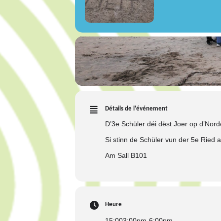
Détails de l'événement
D’3e Schüler déi dëst Joer op d’Norde
Si stinn de Schüler vun der 5e Ried 
Am Sall B101
Heure
15:00
3:00pm
-
6:00pm