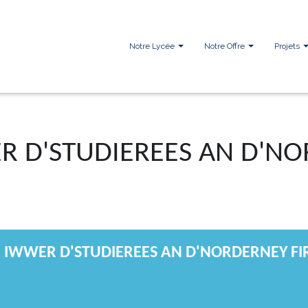
Notre Lycée
Notre Offre
Projets
R D'STUDIEREES AN D'NO
 IWWER D'STUDIEREES AN D'NORDERNEY FIR