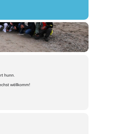
rt hunn.
lechst wëllkomm!