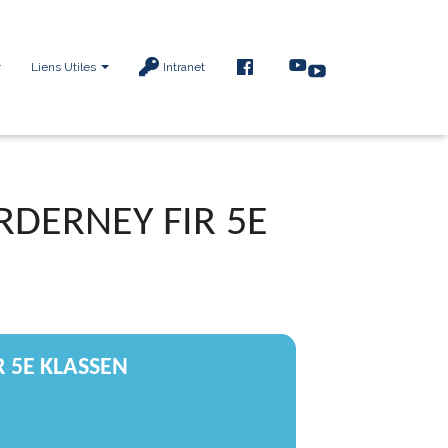
F
Liens Utiles
Intranet
A
C
E
B
O
O
K
RDERNEY FIR 5E
 5E KLASSEN