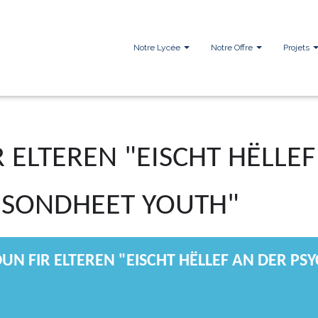
Notre Lycée
Notre Offre
Projets
 ELTEREN "EISCHT HËLLEF
ESONDHEET YOUTH"
UN FIR ELTEREN "EISCHT HËLLEF AN DER P