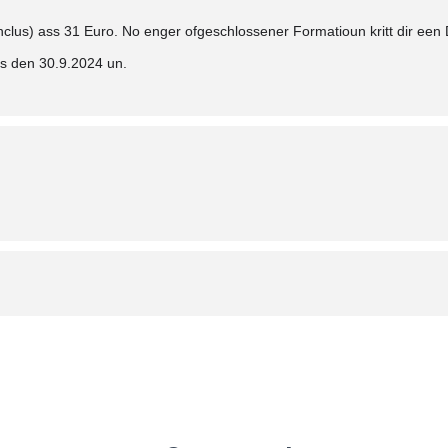
nclus) ass 31 Euro. No enger ofgeschlossener Formatioun kritt dir een D
ns den 30.9.2024
un.