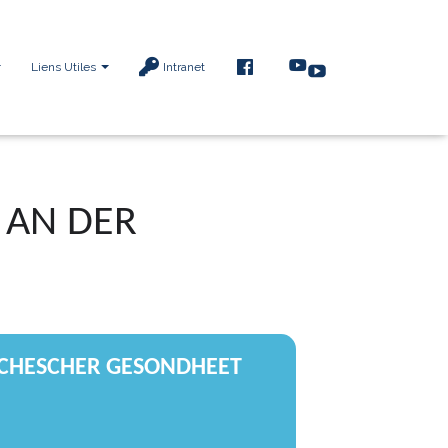
F
Liens Utiles
Intranet
A
C
E
B
O
O
K
 AN DER
SYCHESCHER GESONDHEET