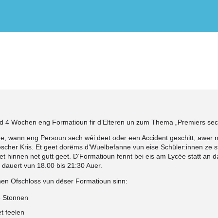
d 4 Wochen eng Formatioun fir d’Elteren un zum Thema „Premiers sec
re, wann eng Persoun sech wéi deet oder een Accident geschitt, awer
scher Kris. Et geet dorëms d’Wuelbefanne vun eise Schüler:innen ze s
 hinnen net gutt geet. D’Formatioun fennt bei eis am Lycée statt an
 dauert vun 18.00 bis 21:30 Auer.
chen Ofschloss vun dëser Formatioun sinn:
3 Stonnen
t feelen