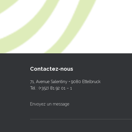
Contactez-nous
71, Avenue Salentiny • 9080 Ettelbruck
Tél : (+352) 81 92 01 – 1
Envoyez un message