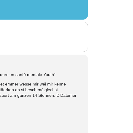
ours en santé mentale Youth“.
 net ëmmer wësse mir wéi mir kënne
täerken an si beschtméiglechst
 dauert am ganzen 14 Stonnen. D’Datumer