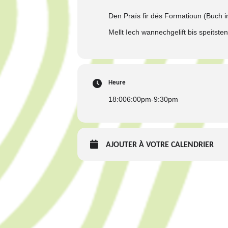
Den Praïs fir dës Formatioun (Buch i
Mellt Iech wannechgelift
bis speitste
Heure
18:00
6:00pm
-
9:30pm
AJOUTER À VOTRE CALENDRIER