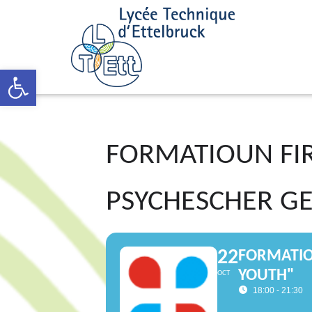
Open toolbar
FORMATIOUN FIR
PSYCHESCHER G
22
FORMATIO
YOUTH"
OCT
18:00 - 21:30