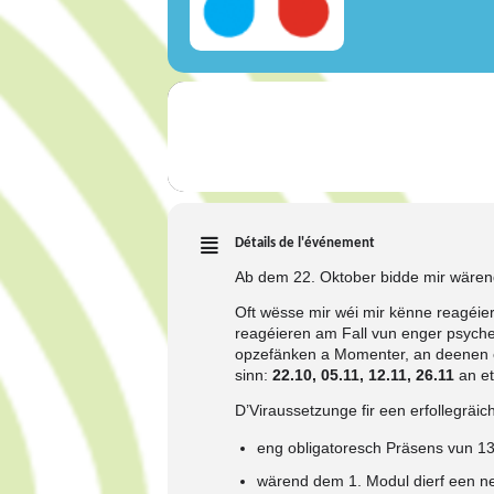
Détails de l'événement
Ab dem 22. Oktober bidde mir wären
Oft wësse mir wéi mir kënne reagéie
reagéieren am Fall vun enger psyche
opzefänken a Momenter, an deenen et
sinn:
22.10, 05.11, 12.11, 26.11
an et
D’Viraussetzunge fir een erfollegräi
eng obligatoresch Präsens vun 1
wärend dem 1. Modul dierf een ne