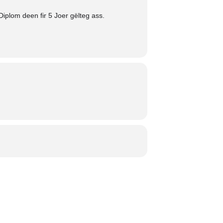
iplom deen fir 5 Joer gëlteg ass.