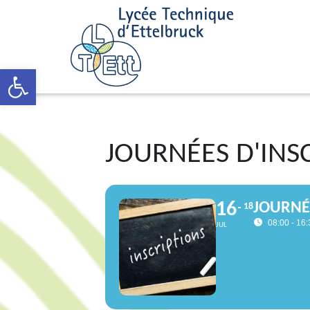
Open toolbar
JOURNÉES D'INS
16
JOURNÉ
18
08:00 - 16:
JUL