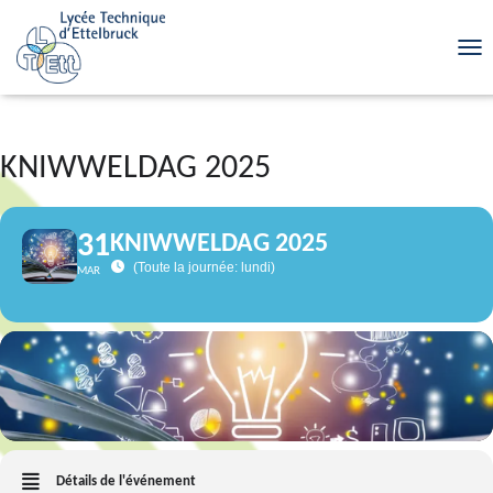
TOG
KNIWWELDAG 2025
31
KNIWWELDAG 2025
(Toute la journée: lundi)
MAR
Détails de l'événement