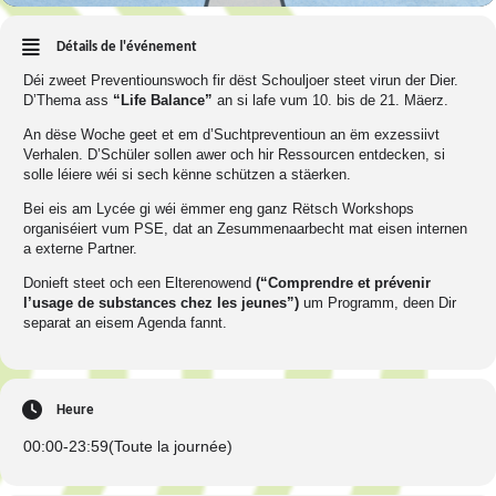
Détails de l'événement
Déi zweet Preventiounswoch fir dëst Schouljoer steet virun der Dier.
D’Thema ass
“Life Balance”
an si lafe vum 10. bis de 21. Mäerz.
An dëse Woche geet et em d’Suchtpreventioun an ëm exzessiivt
Verhalen. D’Schüler sollen awer och hir Ressourcen entdecken, si
solle léiere wéi si sech kënne schützen a stäerken.
Bei eis am Lycée gi wéi ëmmer eng ganz Rëtsch Workshops
organiséiert vum PSE, dat an Zesummenaarbecht mat eisen internen
a externe Partner.
Donieft steet och een Elterenowend
(“Comprendre et prévenir
l’usage de substances chez les jeunes”)
um Programm, deen Dir
separat an eisem Agenda fannt.
Heure
00:00
-
23:59
(Toute la journée)