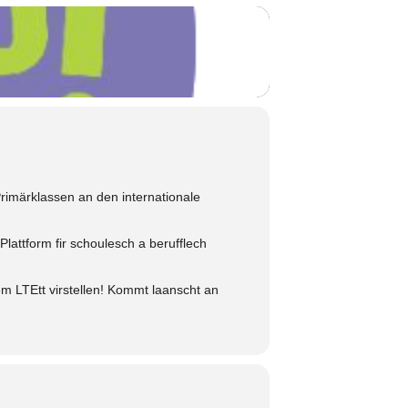
rimärklassen an den internationale
Plattform fir schoulesch a berufflech
m LTEtt virstellen! Kommt laanscht an