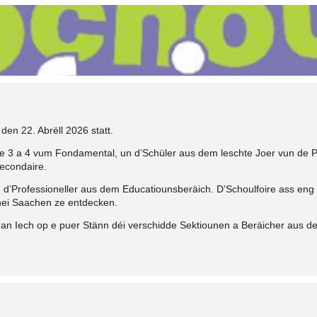
den 22. Abrëll 2026 statt.
cle 3 a 4 vum Fondamental, un d’Schüler aus dem leschte Joer vun de P
econdaire.
un d’Professioneller aus dem Educatiounsberäich. D’Schoulfoire ass eng 
 nei Saachen ze entdecken.
 an Iech op e puer Stänn déi verschidde Sektiounen a Beräicher aus de