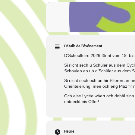
Détails de l'événement
D’Schoulfoire 2026 fënnt vum 19. bis 
Si riicht sech u Schüler aus dem Cy
Schoulen an un d’Schüler aus dem S
Si riicht sech och un hir Elteren an 
Orientéierung, mee och eng Plaz fir
Och eise Lycée wäert och dobäi sinn
entdeckt eis Offer!
Heure