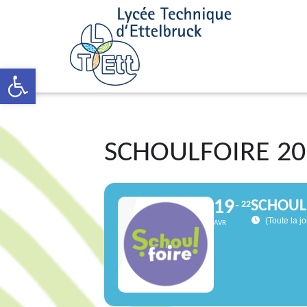
Open toolbar
SCHOULFOIRE 20
19
SCHOUL
22
(Toute la j
AVR