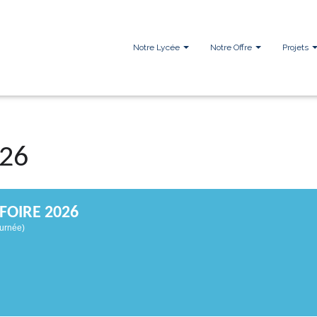
Notre Lycée
Notre Offre
Projets
26
FOIRE 2026
ournée)