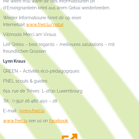
Mir wiere frou wann dir dës Informatiounen un
d’Enseignanteën kéint aus ärem Gebai weiderleeden.
Weider Informatioune fannt dir op eiser
Internetsäit
www.fnel.lu/natur
Villmools Merci am Viraus.
Léif Gréiss – best regards – meilleures salutations – mit
freundlichen Grüssen
Lynn Kraus
GREEN – Activités éco-pédagogiques
FNEL scouts & guides
61a, rue de Trèves L-2630 Luxembourg
Tél. : (+352) 26 480 450 – 28
E-mail :
lynn@fnel.lu
www.fnel.lu
see us on
facebook